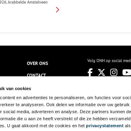
926, krabbelde Amstelveen
eer langzaam overeind. Met
én pennenstreek waren in mei
896 maar liefst 28 duizend
mstelveners ongevraagd
msterdammer geworden.
urgemeester Arie Colijn kwam
n actie. Met aantrekkelijke
uizen, parken, plantsoenen. Als
r iemand is die Amstelveen een
roen gezicht heeft gegeven,
an is dat Chris Broerse (1902-
Volg ONH op social med
OVER ONS
995).
CONTACT
NIEUWSBRIEF
ik van cookies
ontent en advertenties te personaliseren, om functies voor soci
DISCLAIMER
erkeer te analyseren. Ook delen we informatie over uw gebruik
PRIVACY
or social media, adverteren en analyse. Deze partners kunnen 
ormatie die u aan ze heeft verstrekt of die ze hebben verzameld
TOEGANKELIJKHEID
es. U gaat akkoord met de cookies en het
privacystatement
als