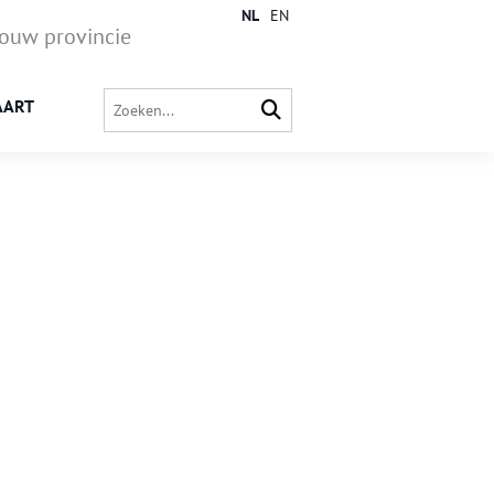
NL
EN
jouw provincie
AART