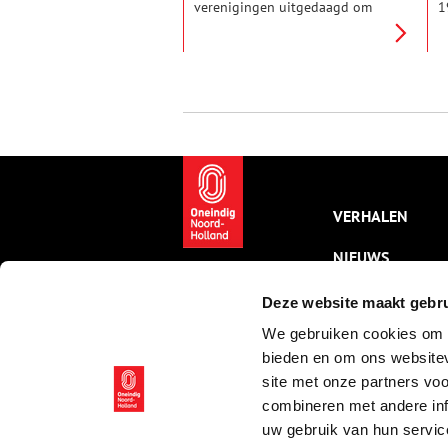
verenigingen uitgedaagd om
1
mensen op een andere manier
w
warm te maken voor
é
geschiedenis. Vereniging
1
Historisch Amstelveen slaat
A
daarom andere wegen in.
A
B
i
h
e
g
d
VERHALEN
1
NIEUWS
KALENDER
Deze website maakt gebru
We gebruiken cookies om c
THEMA’S
bieden en om ons websitev
ACTIVITEITEN
site met onze partners vo
combineren met andere inf
VIDEO’S
uw gebruik van hun servic