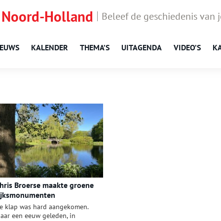
 Noord-Holland
Beleef de geschiedenis van 
IEUWS
KALENDER
THEMA’S
UITAGENDA
VIDEO’S
K
hris Broerse maakte groene
ijksmonumenten
e klap was hard aangekomen.
aar een eeuw geleden, in