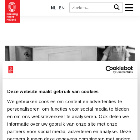
NL
EN
Deze website maakt gebruik van cookies
Hoe maakte Verkade zijn beroemde koekjes en chocola?
We gebruiken cookies om content en advertenties te
Toen Ericus Verkade in 1886 de Verkadefabriek oprichtte, wist
hij niet dat zijn familiebedrijf ooit bekend zou komen te staan
personaliseren, om functies voor social media te bieden
om de heerlijke koekjes en chocolade. De fabriek maakte
en om ons websiteverkeer te analyseren. Ook delen we
aanvankelijk slechts brood, beschuit en ontbijtkoek, maar daar
informatie over uw gebruik van onze site met onze
zou gauw verandering in komen. Hoe konden de biscuitjes en
chocoladerepen van Verkade tot zo’n begrip uitgroeien? En
partners voor social media, adverteren en analyse. Deze
misschien nog wel belangrijker: hoe werden ze eigenlijk
partners kunnen deze gegevens combineren met andere