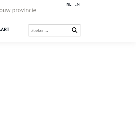
NL
EN
jouw provincie
AART