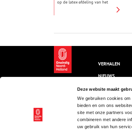
op de latex-afdeling van het
chemische bedrijf Marbon
begint te lekken. Een heftige
explosie volgt, met rampzalige
gevolgen. Voor de Amsterdamse
brandweer betekent het de
grootste ramp sinds de Tweede
Wereldoorlog.
VERHALEN
NIEUWS
KALENDER
Deze website maakt gebru
We gebruiken cookies om c
THEMA’S
bieden en om ons websitev
ACTIVITEITEN
site met onze partners vo
combineren met andere inf
VIDEO’S
uw gebruik van hun servic