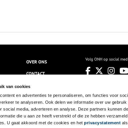
Volg ONH op social med
OVER ONS
CONTACT
NIEUWSBRIEF
ik van cookies
ontent en advertenties te personaliseren, om functies voor soci
DISCLAIMER
erkeer te analyseren. Ook delen we informatie over uw gebruik
PRIVACY
or social media, adverteren en analyse. Deze partners kunnen 
ormatie die u aan ze heeft verstrekt of die ze hebben verzameld
TOEGANKELIJKHEID
es. U gaat akkoord met de cookies en het
privacystatement
als