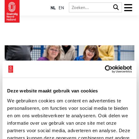
NL
EN
Deze website maakt gebruik van cookies
Knipwerken Charles van der Meij overgedragen aan
We gebruiken cookies om content en advertenties te
Westfries Museum
personaliseren, om functies voor social media te bieden
Op dinsdag 20 januari heeft het Westfries Museum in Hoorn
een bijzondere aanvulling op haar collectie ontvangen: de
en om ons websiteverkeer te analyseren. Ook delen we
knipwerken uit de nalatenschap van Charles van der Meij. Deze
informatie over uw gebruik van onze site met onze
officiële overdracht vond plaats in het depot van het museum
3 min
partners voor social media, adverteren en analyse. Deze
aan museumdirecteur Amanda Vollenweider, waarbij zijn zoon
en dochter, Arian en Vivian, samen met andere familieleden
partners kunnen deze gegevens combineren met andere