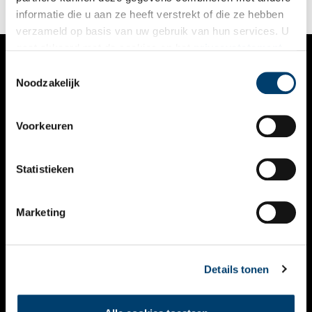
informatie die u aan ze heeft verstrekt of die ze hebben
verzameld op basis van uw gebruik van hun services. U
gaat akkoord met de cookies en het
privacystatement
als u onze website blijft gebruiken.
Toestemmingsselectie
VERHALEN
Noodzakelijk
NIEUWS
Voorkeuren
KALENDER
THEMA’S
Statistieken
ACTIVITEITEN
Marketing
VIDEO’S
OVER ONS
Details tonen
CONTACT