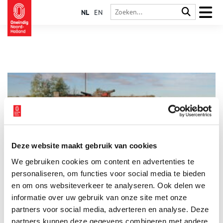
NL
EN
Deze website maakt gebruik van cookies
Westbatterij Muiden
We gebruiken cookies om content en advertenties te
De Westbatterij in Muiden is één van de overgebleven
verdedigingswerken binnen de Stelling van Amsterdam die
personaliseren, om functies voor social media te bieden
oorspronkelijk tot de Nieuwe Hollandse Waterlinie behoorden.
en om ons websiteverkeer te analyseren. Ook delen we
De toren dateert uit 1852 en werd in de late negentiende
informatie over uw gebruik van onze site met onze
eeuw toegevoegd aan het Zuidoostfront van de Stelling.
partners voor social media, adverteren en analyse. Deze
partners kunnen deze gegevens combineren met andere