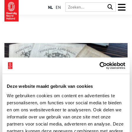
NL
EN
Deze website maakt gebruik van cookies
Stuk van de maand: Historische zwendel
We gebruiken cookies om content en advertenties te
Elke maand plaatst het Regionaal Archief Alkmaar een
bijzonder archiefstuk uit de collectie in de schijnwerpers. Deze
personaliseren, om functies voor social media te bieden
keer: frauduleuze negentiende-eeuwse bewijzen van
en om ons websiteverkeer te analyseren. Ook delen we
grondbezit in het verzonnen land Poyais.
informatie over uw gebruik van onze site met onze
3 min
partners voor social media, adverteren en analyse. Deze
partners kunnen deze gegevens combineren met andere