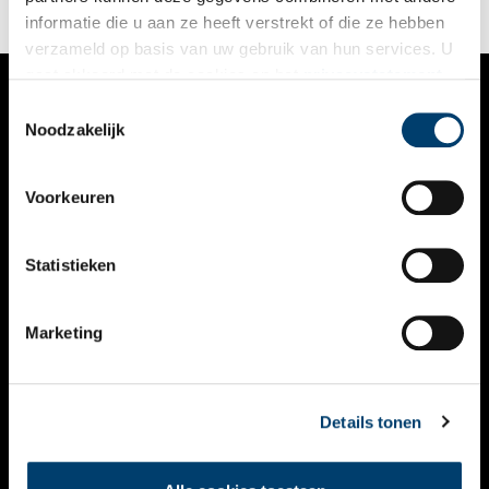
informatie die u aan ze heeft verstrekt of die ze hebben
verzameld op basis van uw gebruik van hun services. U
gaat akkoord met de cookies en het
privacystatement
als u onze website blijft gebruiken.
Toestemmingsselectie
VERHALEN
Noodzakelijk
NIEUWS
Voorkeuren
KALENDER
THEMA’S
Statistieken
ACTIVITEITEN
Marketing
VIDEO’S
OVER ONS
Details tonen
CONTACT