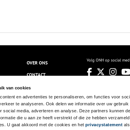
Volg ONH op social med
OVER ONS
CONTACT
NIEUWSBRIEF
ik van cookies
ontent en advertenties te personaliseren, om functies voor soci
DISCLAIMER
erkeer te analyseren. Ook delen we informatie over uw gebruik
PRIVACY
or social media, adverteren en analyse. Deze partners kunnen 
ormatie die u aan ze heeft verstrekt of die ze hebben verzameld
TOEGANKELIJKHEID
es. U gaat akkoord met de cookies en het
privacystatement
als