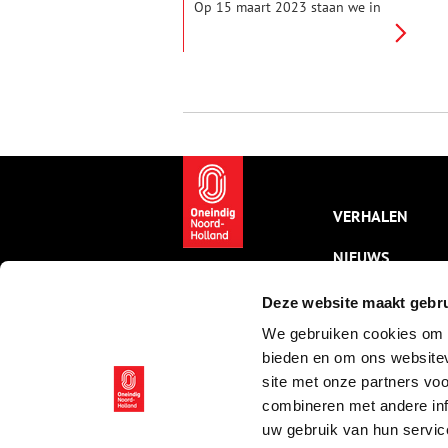
Op 15 maart 2023 staan we in
de rij voor het stemhokje, om
samen te bepalen wie ons in de
Provinciale Staten en
Waterschappen gaan
vertegenwoordigen. Hoe ging
dat in de tweede helft van de
19e eeuw?
VERHALEN
NIEUWS
KALENDER
Deze website maakt gebru
We gebruiken cookies om c
THEMA’S
bieden en om ons websitev
ACTIVITEITEN
site met onze partners vo
combineren met andere inf
VIDEO’S
uw gebruik van hun servic