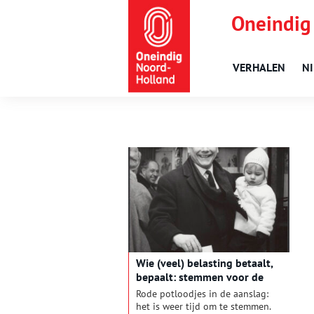
Oneindig
VERHALEN
N
Wie (veel) belasting betaalt,
bepaalt: stemmen voor de
Provinciale Staten in de 19e
Rode potloodjes in de aanslag:
eeuw
het is weer tijd om te stemmen.