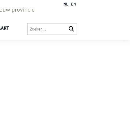
NL
EN
jouw provincie
AART