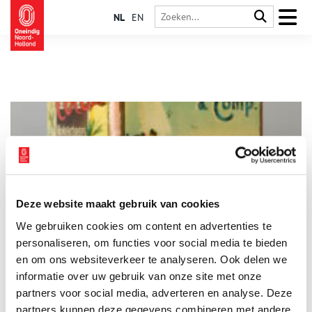
NL
EN
Deze website maakt gebruik van cookies
Zaanstreek kende een bloeiende cacao-industrie
We gebruiken cookies om content en advertenties te
De Zaanstreek kent een rijke traditie van cacao- en
chocoladefabrieken. De eerste vracht cacaobonen arriveert in
personaliseren, om functies voor social media te bieden
1628 in de Amsterdamse haven, maar in die tijd is cacao nog
en om ons websiteverkeer te analyseren. Ook delen we
een luxe product. Eind achttiende eeuw begint chocolade in
informatie over uw gebruik van onze site met onze
prijs te dalen, zodat ook gewone mensen het kunnen betalen.
Hoewel er vòòr die tijd wel enkele molens zijn die cacaobonen
partners voor social media, adverteren en analyse. Deze
malen, komt de cacao-industrie in de Zaanstreek vooral in de
partners kunnen deze gegevens combineren met andere