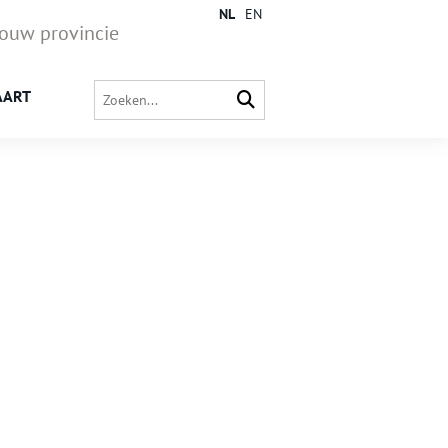
NL
EN
jouw provincie
AART