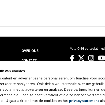
Volg ONH op social med
OVER ONS
CONTACT
NIEUWSBRIEF
ik van cookies
ontent en advertenties te personaliseren, om functies voor soci
DISCLAIMER
erkeer te analyseren. Ook delen we informatie over uw gebruik
PRIVACY
or social media, adverteren en analyse. Deze partners kunnen 
ormatie die u aan ze heeft verstrekt of die ze hebben verzameld
TOEGANKELIJKHEID
es. U gaat akkoord met de cookies en het
privacystatement
als