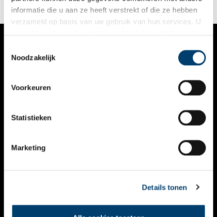
Painting the Town, waar de foto’s onderdeel van zijn, is vanaf 7
informatie die u aan ze heeft verstrekt of die ze hebben
februari t/m 9 juni 2025 te zien in het Rijksmuseum.
verzameld op basis van uw gebruik van hun services. U
gaat akkoord met de cookies en het
privacystatement
als u onze website blijft gebruiken.
Toestemmingsselectie
VERHALEN
Noodzakelijk
NIEUWS
Voorkeuren
KALENDER
THEMA’S
Statistieken
ACTIVITEITEN
Marketing
VIDEO’S
OVER ONS
Details tonen
CONTACT