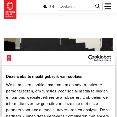
NL
EN
Deze website maakt gebruik van cookies
Rijksmuseum en Stedelijk Museum Amsterdam verwerven
We gebruiken cookies om content en advertenties te
foto’s van Carrie Mae Weems
personaliseren, om functies voor social media te bieden
Het Rijksmuseum en het Stedelijk Museum Amsterdam hebben
een selectie foto’s verworven van de gerenommeerde
en om ons websiteverkeer te analyseren. Ook delen we
Amerikaanse kunstenaar Carrie Mae Weems (1953). Het gaat
informatie over uw gebruik van onze site met onze
om foto’s uit de serie Painting the Town (2021), die ze maakte
2 min
partners voor social media, adverteren en analyse. Deze
in de nasleep van de Black Lives Matter-protesten in haar
geboortestad Portland. De tentoonstelling Carrie Mae Weems:
partners kunnen deze gegevens combineren met andere