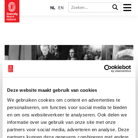
NL
EN
Deze website maakt gebruik van cookies
Namaak voor gevorderden
We gebruiken cookies om content en advertenties te
De vervalsingspraktijken van Han van Meegeren waren één
van de grootste kunstschandalen uit de Nederlandse
personaliseren, om functies voor social media te bieden
geschiedenis. Hoe ging hij te werk?
en om ons websiteverkeer te analyseren. Ook delen we
informatie over uw gebruik van onze site met onze
partners voor social media, adverteren en analyse. Deze
partners kunnen deze gegevens combineren met andere