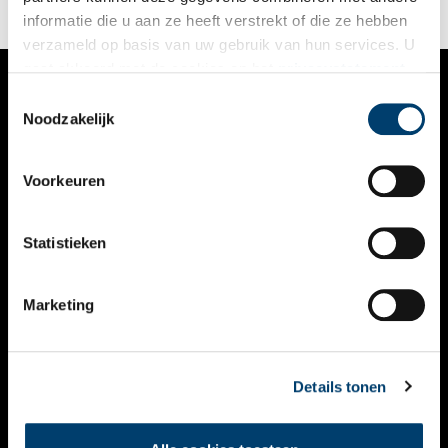
informatie die u aan ze heeft verstrekt of die ze hebben
verzameld op basis van uw gebruik van hun services. U
gaat akkoord met de cookies en het
privacystatement
als u onze website blijft gebruiken.
Toestemmingsselectie
VERHALEN
Noodzakelijk
NIEUWS
Voorkeuren
KALENDER
THEMA’S
Statistieken
ACTIVITEITEN
Marketing
VIDEO’S
OVER ONS
Details tonen
CONTACT