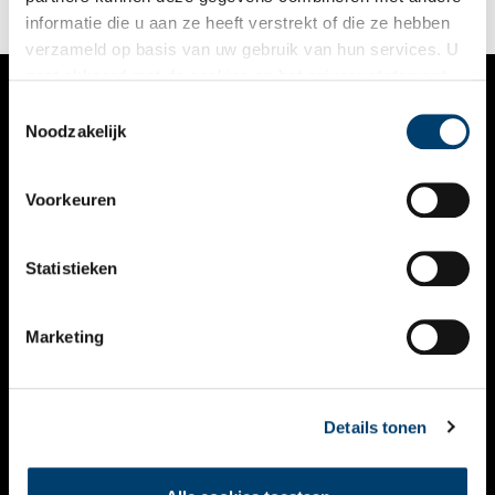
informatie die u aan ze heeft verstrekt of die ze hebben
verzameld op basis van uw gebruik van hun services. U
gaat akkoord met de cookies en het
privacystatement
als u onze website blijft gebruiken.
Toestemmingsselectie
VERHALEN
Noodzakelijk
NIEUWS
Voorkeuren
KALENDER
THEMA’S
Statistieken
ACTIVITEITEN
Marketing
VIDEO’S
OVER ONS
Details tonen
CONTACT