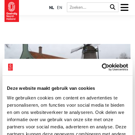
NL
EN
Deze website maakt gebruik van cookies
Hennepklopmolen De Paauw
We gebruiken cookies om content en advertenties te
De schuur naast ‘De Paauw’ is een provinciaal monument.
Ernaast staat een juweeltje: de enige hennepklopwindmolen
personaliseren, om functies voor social media te bieden
ter wereld. Vrijwilligers blazen hier een oud ambacht nieuw
en om ons websiteverkeer te analyseren. Ook delen we
leven in.
informatie over uw gebruik van onze site met onze
partners voor social media, adverteren en analyse. Deze
partners kunnen deze gegevens combineren met andere