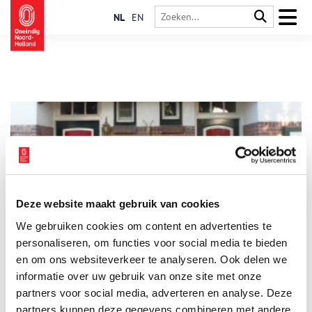
NL
EN
Deze website maakt gebruik van cookies
Cameliastraat in Hilversum
We gebruiken cookies om content en advertenties te
De opkomende industrialisatie in Hilversum eind negentiende
eeuw bracht grote veranderingen. Het eens zo kleine dorp op
personaliseren, om functies voor social media te bieden
de hei onderging een metamorfose. Hilversum werd een
en om ons websiteverkeer te analyseren. Ook delen we
middelgrote provinciale stad. De nieuwe huurwoningen
informatie over uw gebruik van onze site met onze
moesten voldoen aan strenge eisen. De
woningbouwvereniging ‘Arbeidersbouwvereniging Hilversum’
partners voor social media, adverteren en analyse. Deze
ontwikkelde huizen in de toen nog jonge Bloemenbuurt. De
partners kunnen deze gegevens combineren met andere