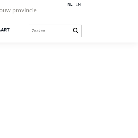
NL
EN
jouw provincie
AART