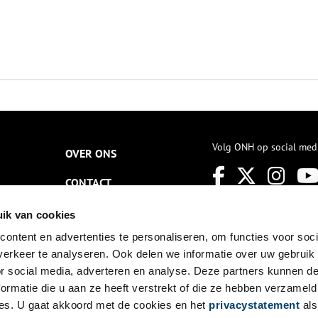
Volg ONH op social med
OVER ONS
CONTACT
NIEUWSBRIEF
ik van cookies
ontent en advertenties te personaliseren, om functies voor soci
DISCLAIMER
erkeer te analyseren. Ook delen we informatie over uw gebruik
PRIVACY
or social media, adverteren en analyse. Deze partners kunnen 
ormatie die u aan ze heeft verstrekt of die ze hebben verzameld
TOEGANKELIJKHEID
es. U gaat akkoord met de cookies en het
privacystatement
als