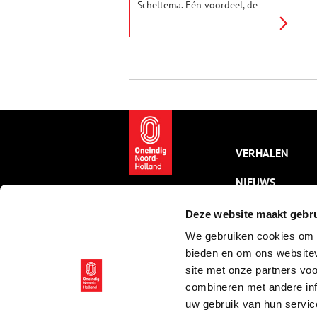
Scheltema. Eén voordeel, de
normaal drukbezette uitbaters
Joke en Wim hebben nu alle tijd
om te vertellen over het
beruchte verleden van het café
en wat Scheltema in hun ogen
zo essentieel maakt. “Je bént
iemand als je hierbinnen komt.”
VERHALEN
NIEUWS
KALENDER
Deze website maakt gebru
We gebruiken cookies om c
THEMA’S
bieden en om ons websitev
ACTIVITEITEN
site met onze partners vo
combineren met andere inf
VIDEO’S
uw gebruik van hun servic