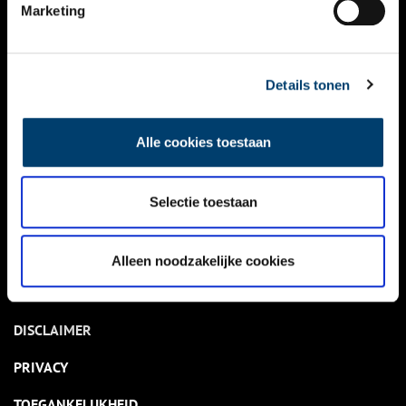
NIEUWS
Marketing
KALENDER
THEMA’S
Details tonen
ACTIVITEITEN
Alle cookies toestaan
VIDEO’S
Selectie toestaan
OVER ONS
CONTACT
Alleen noodzakelijke cookies
NIEUWSBRIEF
DISCLAIMER
PRIVACY
TOEGANKELIJKHEID