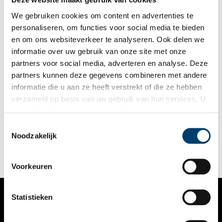
CABR alleen bij het Nationaal Archief in Den Haag worden
bekeken. Dat is nu uitgebreid met twaalf extra locaties.
We gebruiken cookies om content en advertenties te
personaliseren, om functies voor social media te bieden
en om ons websiteverkeer te analyseren. Ook delen we
informatie over uw gebruik van onze site met onze
partners voor social media, adverteren en analyse. Deze
partners kunnen deze gegevens combineren met andere
CABR openbaar: Oorlog voor de Rechter
informatie die u aan ze heeft verstrekt of die ze hebben
Het CABR is door zijn omvang en inhoud het meest
verzameld op basis van uw gebruik van hun services. U
geraadpleegde oorlogsarchief in Nederland. Tot 1 januari 2025
gaat akkoord met de cookies en het
privacystatement
kunnen onderzoekers en belangstellenden het archief alleen
onder speciale voorwaarden inzien. Daarna is het voor
als u onze website blijft gebruiken.
Toestemmingsselectie
1 min
iedereen in te zien. In aanloop naar de openbaarwording
Noodzakelijk
worden regionale informatiebijeenkomsten georganiseerd,
waaronder twee in Noord-Holland.
Voorkeuren
Statistieken
VERHALEN