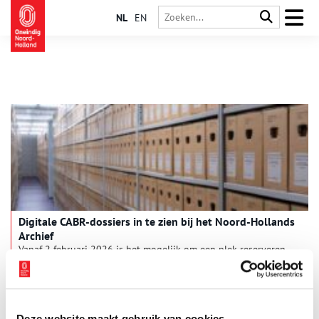
NL
EN
Digitale CABR-dossiers in te zien bij het Noord-Hollands
Archief
Vanaf 2 februari 2026 is het mogelijk om een plek reserveren
in de studiezaal van het Noord-Hollands Archief (NHA), die van
andere Regionaal Historische Centra (RHC’s) en het NIOD
Instituut voor Oorlogs-, Holocaust- en Genocidestudies om te
1 min
zoeken in het gedigitaliseerde deel van het Centraal Archief
Bijzondere rechtspleging (CABR). Tot nu toe kon het digitale
Deze website maakt gebruik van cookies