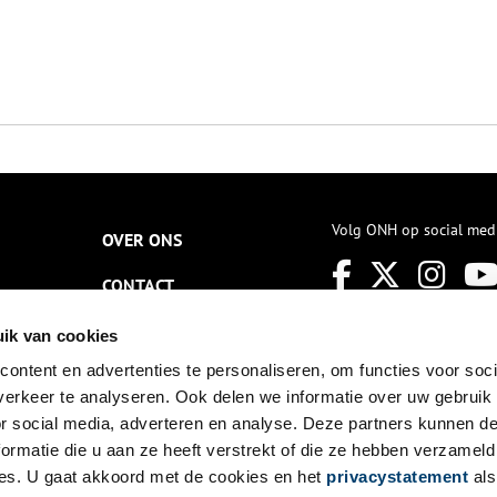
Volg ONH op social med
OVER ONS
CONTACT
NIEUWSBRIEF
ik van cookies
ontent en advertenties te personaliseren, om functies voor soci
DISCLAIMER
erkeer te analyseren. Ook delen we informatie over uw gebruik
PRIVACY
or social media, adverteren en analyse. Deze partners kunnen 
ormatie die u aan ze heeft verstrekt of die ze hebben verzameld
TOEGANKELIJKHEID
es. U gaat akkoord met de cookies en het
privacystatement
als