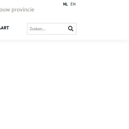
NL
EN
jouw provincie
AART