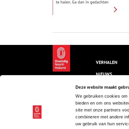
te halen. Ga dan in gedachten
even mee op een tochtje door
diverse eeuwen – een tour voor
thuis. Van het weilandje bij een
torenfort naar de middeleeuwse
heerlijkheid Calslagen. Dat doen
we in twee etappes. Vandaag is
de vraag: waarom doet de vlag
van een bloemendorp denken
aan een aardbei?
VERHALEN
NIEUWS
KALENDER
Deze website maakt gebru
We gebruiken cookies om c
THEMA’S
bieden en om ons websitev
ACTIVITEITEN
site met onze partners vo
combineren met andere inf
VIDEO’S
uw gebruik van hun servic