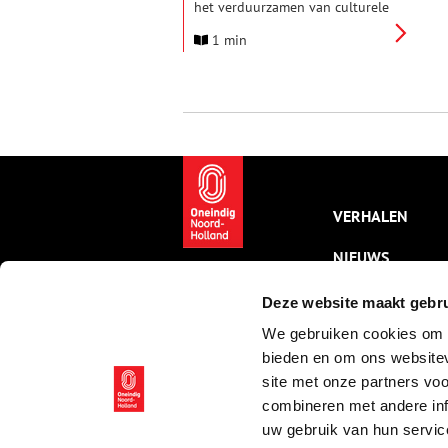
het verduurzamen van culturele
instellingen en dorps- en
1 min
buurthuizen. Er is €1 miljoen
beschikbaar voor culturele
instellingen zoals musea,
theaters en poppodia en een
half miljoen voor dorps- en
buurthuizen. De
subsidieregelingen zijn vanaf
maandag 3 februari 2025 open.
VERHALEN
NIEUWS
KALENDER
Deze website maakt gebru
We gebruiken cookies om c
THEMA’S
bieden en om ons websitev
ACTIVITEITEN
site met onze partners vo
combineren met andere inf
VIDEO’S
uw gebruik van hun servic