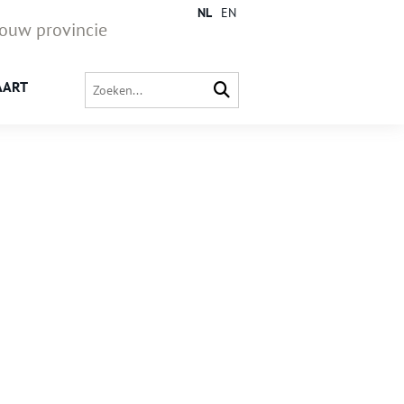
NL
EN
jouw provincie
AART