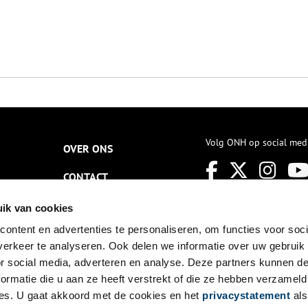
Volg ONH op social med
OVER ONS
CONTACT
NIEUWSBRIEF
ik van cookies
ontent en advertenties te personaliseren, om functies voor soci
DISCLAIMER
erkeer te analyseren. Ook delen we informatie over uw gebruik
PRIVACY
or social media, adverteren en analyse. Deze partners kunnen 
ormatie die u aan ze heeft verstrekt of die ze hebben verzameld
TOEGANKELIJKHEID
es. U gaat akkoord met de cookies en het
privacystatement
als