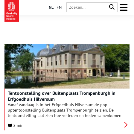
NL
EN
Tentoonstelling over Buitenplaats Trompenburgh in
Erfgoedhuis Hilversum
Vanaf vandaag is in het Erfgoedhuis Hilversum de pop-
uptentoonstelling Buitenplaats Trompenburgh te zien. De
tentoonstelling laat zien hoe verleden en heden samenkomen
in de grootschalige en zorgvuldige restauratie van
2 min
Buitenplaats Trompenburgh, een van de meest bijzondere
monumenten van de regio.