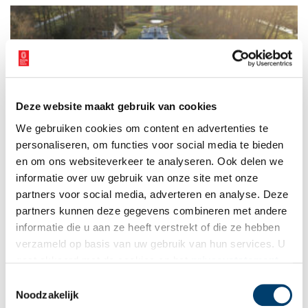
Deze website maakt gebruik van cookies
Start restauratie tuin Buitenplaats Trompenburgh
We gebruiken cookies om content en advertenties te
Maandag 6 oktober is het zover: de restauratie van de tuin van
Buitenplaats Trompenburgh gaat van start. Daarmee geeft
personaliseren, om functies voor social media te bieden
eigenaar Monumentenbezit dit unieke ensemble van huis,
en om ons websiteverkeer te analyseren. Ook delen we
water en tuin zijn oorspronkelijke samenhang terug.
informatie over uw gebruik van onze site met onze
2 min
partners voor social media, adverteren en analyse. Deze
partners kunnen deze gegevens combineren met andere
informatie die u aan ze heeft verstrekt of die ze hebben
verzameld op basis van uw gebruik van hun services. U
gaat akkoord met de cookies en het
privacystatement
als u onze website blijft gebruiken.
Toestemmingsselectie
Noodzakelijk