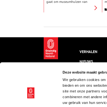
gaat om museumhuizen van
m
Hendrick de Keyser
v
Monumenten, de grootste
M
beheerder van monumentale
o
panden in Nederland. Wieske
P
Wijngaards, één van de twee
m
directeuren, vertelt er graag
M
over.
z
w
v
v
e
VERHALEN
e
w
NIEUWS
k
KALENDER
Deze website maakt gebru
We gebruiken cookies om c
THEMA’S
bieden en om ons websitev
ACTIVITEITEN
site met onze partners vo
combineren met andere inf
VIDEO’S
uw gebruik van hun servic