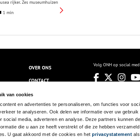
usea rijker. Zes museumhuizen
an Hendrick de Keyser
1 min
onumenten mogen zich nu
fficieel een museum noemen.
er januari zijn de zes
useumhuizen lid van de
useumvereniging en voeren
e de Museumkaart. Daarmee
orden ze gratis toegankelijk
oor ruim 1,5 miljoen houders
an de Museumkaart, waardoor
en breed publiek meerdere
Volg ONH op social med
OVER ONS
euwen Nederlandse
oongeschiedenis van dichtbij
CONTACT
an ervaren.
NIEUWSBRIEF
ik van cookies
ontent en advertenties te personaliseren, om functies voor soci
DISCLAIMER
erkeer te analyseren. Ook delen we informatie over uw gebruik
PRIVACY
or social media, adverteren en analyse. Deze partners kunnen 
ormatie die u aan ze heeft verstrekt of die ze hebben verzameld
TOEGANKELIJKHEID
es. U gaat akkoord met de cookies en het
privacystatement
als