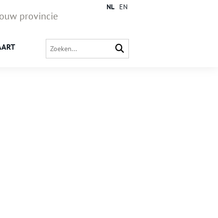
NL
EN
jouw provincie
AART