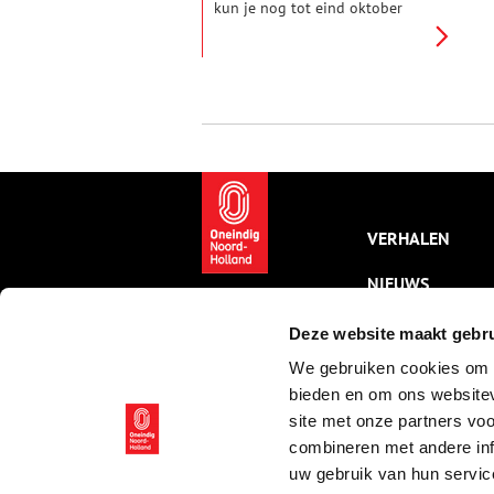
kun je nog tot eind oktober
terecht in apotheek De Groote
Gaper in het buitenmuseum van
het Enkhuizense
Zuiderzeemuseum. Er zijn maar
liefst 25 houten koppen te
bewonderen.
VERHALEN
NIEUWS
KALENDER
Deze website maakt gebru
We gebruiken cookies om c
THEMA’S
bieden en om ons websitev
ACTIVITEITEN
site met onze partners vo
combineren met andere inf
VIDEO’S
uw gebruik van hun servic