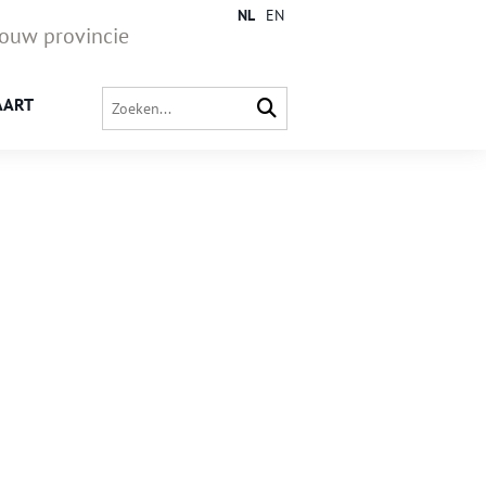
NL
EN
jouw provincie
AART