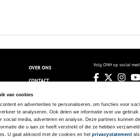
Volg ONH op social med
OVER ONS
CONTACT
NIEUWSBRIEF
ik van cookies
ontent en advertenties te personaliseren, om functies voor soci
DISCLAIMER
erkeer te analyseren. Ook delen we informatie over uw gebruik
PRIVACY
or social media, adverteren en analyse. Deze partners kunnen 
ormatie die u aan ze heeft verstrekt of die ze hebben verzameld
TOEGANKELIJKHEID
es. U gaat akkoord met de cookies en het
privacystatement
als