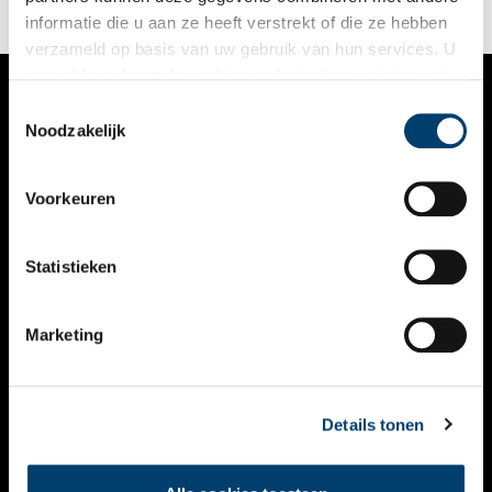
informatie die u aan ze heeft verstrekt of die ze hebben
verzameld op basis van uw gebruik van hun services. U
gaat akkoord met de cookies en het
privacystatement
als u onze website blijft gebruiken.
Toestemmingsselectie
VERHALEN
Noodzakelijk
NIEUWS
Voorkeuren
KALENDER
THEMA’S
Statistieken
ACTIVITEITEN
Marketing
VIDEO’S
OVER ONS
Details tonen
CONTACT