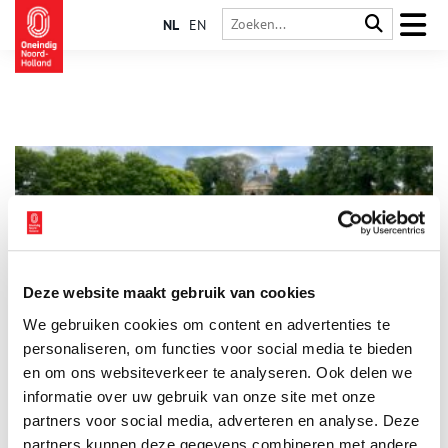
NL
EN
Deze website maakt gebruik van cookies
Buitenconcert KSM luidt nieuw seizoen van de Garden in
We gebruiken cookies om content en advertenties te
Liefhebbers van natuur en muziek kunnen zondag 21 juni hun
hart ophalen in de Garden in Enkhuizen. Tijdens een
personaliseren, om functies voor social media te bieden
feestelijke pre-opening verzorgt het Koninklijk Stedelijk
en om ons websiteverkeer te analyseren. Ook delen we
Muziekkorps (KSM) Enkhuizen een gratis buitenconcert
informatie over uw gebruik van onze site met onze
1 min
midden in de kleurrijke ontdekkingstuin. Daarmee wordt
vooruitgelopen op de officiële opening van de Garden op
partners voor social media, adverteren en analyse. Deze
zaterdag 27 juni.
partners kunnen deze gegevens combineren met andere