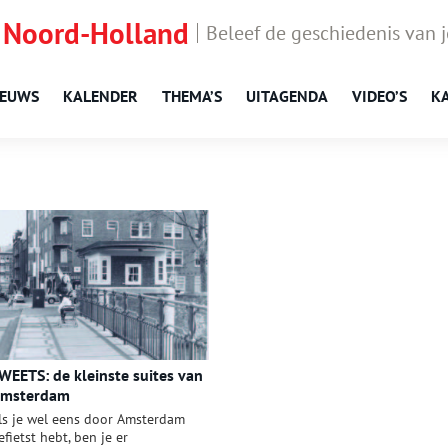
 Noord-Holland
Beleef de geschiedenis van 
IEUWS
KALENDER
THEMA’S
UITAGENDA
VIDEO’S
K
WEETS: de kleinste suites van
msterdam
ls je wel eens door Amsterdam
efietst hebt, ben je er