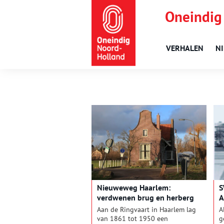
Oneindig
VERHALEN
N
Nieuweweg Haarlem:
S
verdwenen brug en herberg
A
Aan de Ringvaart in Haarlem lag
A
van 1861 tot 1950 een
g