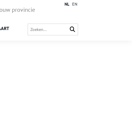
NL
EN
jouw provincie
AART