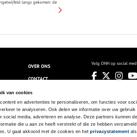
ngetwijfeld langs gekomen: de
leine brugwachtershuisjes aan
et water. Sommigen gaan
elemaal op in de wijk, anderen
ormen juist een contrast met
e omgeving. Vanaf 2018 is het
ogelijk om te overnachten in
eze kleine stukjes erfgoed.
Volg ONH op social med
OVER ONS
CONTACT
NIEUWSBRIEF
ik van cookies
ontent en advertenties te personaliseren, om functies voor soci
DISCLAIMER
erkeer te analyseren. Ook delen we informatie over uw gebruik
PRIVACY
or social media, adverteren en analyse. Deze partners kunnen 
ormatie die u aan ze heeft verstrekt of die ze hebben verzameld
TOEGANKELIJKHEID
es. U gaat akkoord met de cookies en het
privacystatement
als