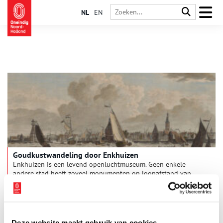
NL
EN
Goudkustwandeling door Enkhuizen
Enkhuizen is een levend openluchtmuseum. Geen enkele
andere stad heeft zoveel monumenten op loopafstand van
elkaar. Wandel in gedachten met ons mee door deze
voormalige Zuiderzeestad en waan je in de Gouden Eeuw.
Welkom aan de West-Friese kust: de Goudkust.
Deze website maakt gebruik van cookies