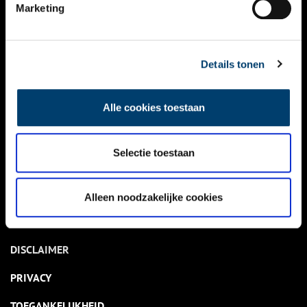
NIEUWS
Marketing
KALENDER
THEMA’S
Details tonen
ACTIVITEITEN
Alle cookies toestaan
VIDEO’S
Selectie toestaan
OVER ONS
CONTACT
Alleen noodzakelijke cookies
NIEUWSBRIEF
DISCLAIMER
PRIVACY
TOEGANKELIJKHEID