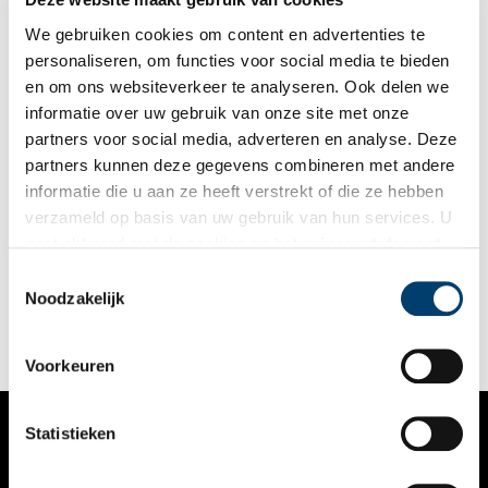
We gebruiken cookies om content en advertenties te
personaliseren, om functies voor social media te bieden
en om ons websiteverkeer te analyseren. Ook delen we
informatie over uw gebruik van onze site met onze
partners voor social media, adverteren en analyse. Deze
partners kunnen deze gegevens combineren met andere
Brouwerij De Werf: industrie in een modern jasje
informatie die u aan ze heeft verstrekt of die ze hebben
In een voormalige scheepswerf in Enkhuizen houdt Brouwerij
verzameld op basis van uw gebruik van hun services. U
De Werf de historie van het bierbrouwen hoog.
gaat akkoord met de cookies en het
privacystatement
als u onze website blijft gebruiken.
Toestemmingsselectie
Noodzakelijk
Voorkeuren
Statistieken
VERHALEN