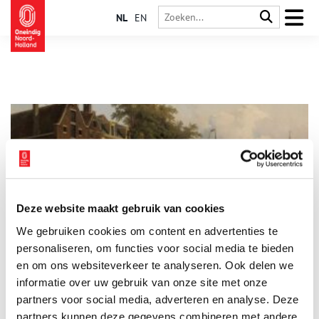
NL
EN
Deze website maakt gebruik van cookies
De Witte Haan: een koloniale familiebrouwerij in
We gebruiken cookies om content en advertenties te
Amsterdam
personaliseren, om functies voor social media te bieden
Het is niet eens een enorme overdrijving dat Amsterdam als
handelsstad begon met bier. Het biertolrecht dat de stad kreeg
en om ons websiteverkeer te analyseren. Ook delen we
in 1323 was in ieder geval een belangrijke aanjager. Het
informatie over uw gebruik van onze site met onze
verklaart ook dat Amsterdam – een stad waar de ingrediënten
partners voor social media, adverteren en analyse. Deze
om te brouwen (schoon water, hop, gerst) niet direct
beschikbaar waren – kon uitgroeien tot een bierstad van
partners kunnen deze gegevens combineren met andere