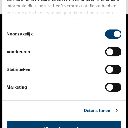
informatie die u aan ze heeft verstrekt of die ze hebben
verzameld op basis van uw gebruik van hun services. U
gaat akkoord met de cookies en het
privacystatement
als u onze website blijft gebruiken.
Toestemmingsselectie
VERHALEN
Noodzakelijk
NIEUWS
Voorkeuren
KALENDER
THEMA’S
Statistieken
ACTIVITEITEN
Marketing
VIDEO’S
OVER ONS
Details tonen
CONTACT