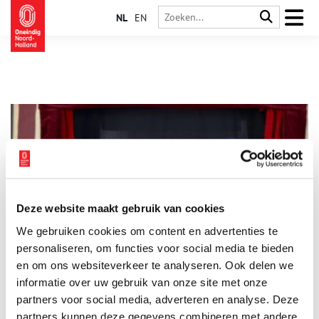
NL
EN
Deze website maakt gebruik van cookies
Branieschopper Jan Klaassen staat garant voor plezier
We gebruiken cookies om content en advertenties te
In de zomer geeft poppenspeler Egon Adel voorstellingen op
de Dam, maar tijdens de herfstvakantie speelt Jan Klaassen in
personaliseren, om functies voor social media te bieden
het Scheepvaartmuseum zijn avonturen met een walvis na.
en om ons websiteverkeer te analyseren. Ook delen we
informatie over uw gebruik van onze site met onze
partners voor social media, adverteren en analyse. Deze
partners kunnen deze gegevens combineren met andere