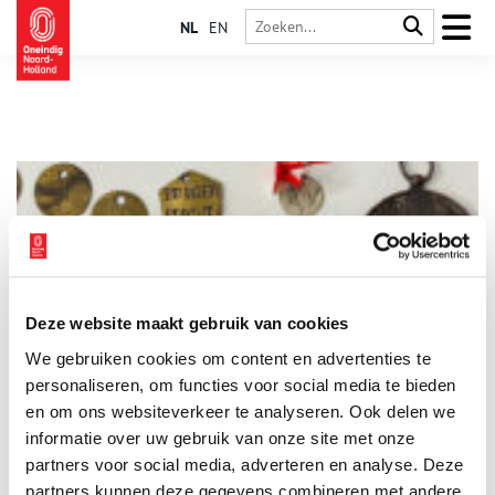
NL
EN
Deze website maakt gebruik van cookies
Stuk van de maand: brandspuitpenningen
We gebruiken cookies om content en advertenties te
Elke maand plaatst het Regionaal Archief Alkmaar een
bijzonder archiefstuk uit de collectie in de schijnwerpers. Deze
personaliseren, om functies voor social media te bieden
keer: een grote verzameling zogeheten brandspuitpenningen.
en om ons websiteverkeer te analyseren. Ook delen we
In het archief van de Alkmaarse brandweer wordt een map
informatie over uw gebruik van onze site met onze
3 min
bewaard met daarin meer dan 130 penningen. Het zijn metalen
‘muntjes’ in allerlei soorten en maten met daarop een nummer,
partners voor social media, adverteren en analyse. Deze
tekst en soms ook een afbeelding. Met zulke penningen –
partners kunnen deze gegevens combineren met andere