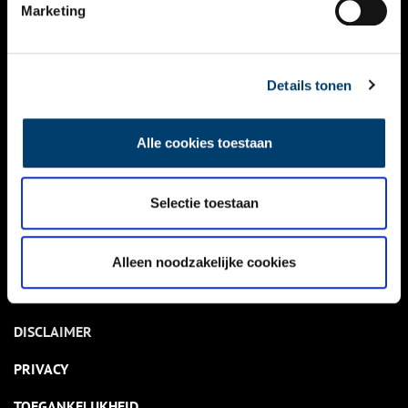
NIEUWS
Marketing
KALENDER
THEMA’S
Details tonen
ACTIVITEITEN
Alle cookies toestaan
VIDEO’S
Selectie toestaan
OVER ONS
CONTACT
Alleen noodzakelijke cookies
NIEUWSBRIEF
DISCLAIMER
PRIVACY
TOEGANKELIJKHEID