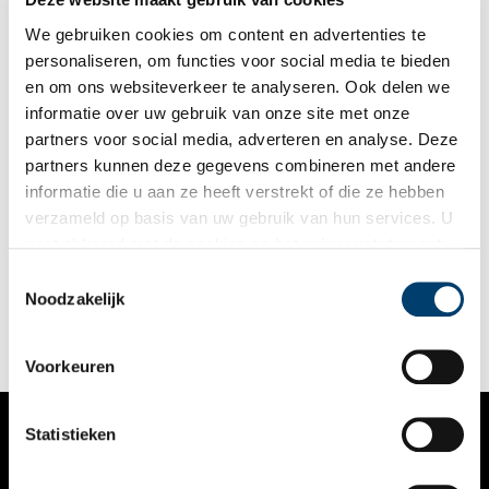
We gebruiken cookies om content en advertenties te
personaliseren, om functies voor social media te bieden
en om ons websiteverkeer te analyseren. Ook delen we
informatie over uw gebruik van onze site met onze
partners voor social media, adverteren en analyse. Deze
partners kunnen deze gegevens combineren met andere
Netelsoep en kastanjekoffie: wildplukken in oorlogstijd
informatie die u aan ze heeft verstrekt of die ze hebben
In tijden van schaarste grijpen veel mensen terug op
verzameld op basis van uw gebruik van hun services. U
wildplukken, als aanvulling op hun magere dieet. Speciale
gaat akkoord met de cookies en het
privacystatement
oorlogskookboeken informeerden hongerige plukkers tijdens
de Tweede Wereldoorlog over welke planten en paddenstoelen
als u onze website blijft gebruiken.
Toestemmingsselectie
eetbaar waren en hoe ze het best bereid konden worden.
Noodzakelijk
Voorkeuren
Statistieken
VERHALEN