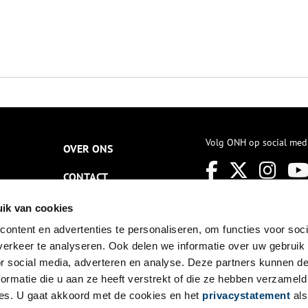
Volg ONH op social med
OVER ONS
CONTACT
NIEUWSBRIEF
ik van cookies
ontent en advertenties te personaliseren, om functies voor soci
DISCLAIMER
erkeer te analyseren. Ook delen we informatie over uw gebruik
PRIVACY
or social media, adverteren en analyse. Deze partners kunnen 
ormatie die u aan ze heeft verstrekt of die ze hebben verzameld
TOEGANKELIJKHEID
es. U gaat akkoord met de cookies en het
privacystatement
als