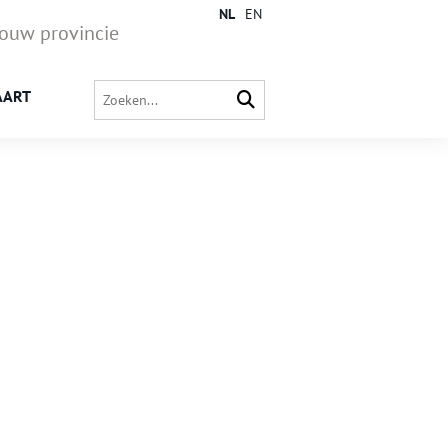
NL
EN
jouw provincie
AART