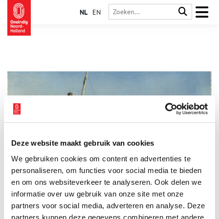
NL
EN
Deze website maakt gebruik van cookies
Van een verraderlijke zee, volle stranden en weglopende
We gebruiken cookies om content en advertenties te
kleuters
personaliseren, om functies voor social media te bieden
Nu de zomer is aangebroken, trekt iedereen weer naar de
Noord-Hollandse stranden. Je kunt natuurlijk met felrode
en om ons websiteverkeer te analyseren. Ook delen we
lippenstift naam en nummer van je strandtent op de blote
informatie over uw gebruik van onze site met onze
ruggetjes van je kinderen tekenen, zoals een moeder van drie
partners voor social media, adverteren en analyse. Deze
kleuters op het Zandvoortse strand eens deed. Maar dat hoeft
niet meer: om te voorkomen dat kleine kinderen hun ouders
partners kunnen deze gegevens combineren met andere