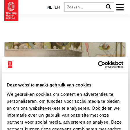
NL
EN
Deze website maakt gebruik van cookies
Het Kermisoproer: vijf dagen vechten
We gebruiken cookies om content en advertenties te
Toen in 1876 een verbod kwam op de jaarlijkse kermis,
ontstond er grote onrust in de Amsterdamse binnenstad. De
personaliseren, om functies voor social media te bieden
kermis in Amsterdam was destijds berucht vanwege de grote
en om ons websiteverkeer te analyseren. Ook delen we
vechtpartijen en losbandigheid van het publiek. De problemen
informatie over uw gebruik van onze site met onze
die met het jaarlijkse volksvermaak gepaard gingen, waren
voor het stadsbestuur een reden om de kermis af te schaffen.
partners voor social media, adverteren en analyse. Deze
Dit werkte echter juist ongeregeldheden in de hand.
partners kunnen deze gegevens combineren met andere