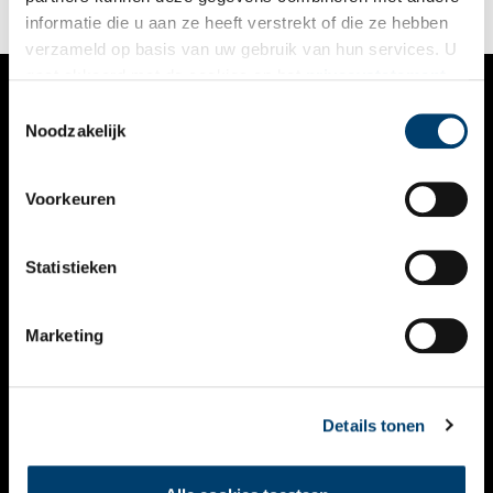
informatie die u aan ze heeft verstrekt of die ze hebben
verzameld op basis van uw gebruik van hun services. U
gaat akkoord met de cookies en het
privacystatement
als u onze website blijft gebruiken.
Toestemmingsselectie
VERHALEN
Noodzakelijk
NIEUWS
Voorkeuren
KALENDER
THEMA’S
Statistieken
ACTIVITEITEN
Marketing
VIDEO’S
OVER ONS
Details tonen
CONTACT