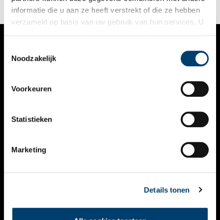
informatie die u aan ze heeft verstrekt of die ze hebben
verzameld op basis van uw gebruik van hun services. U
gaat akkoord met de cookies en het
privacystatement
als u onze website blijft gebruiken.
Toestemmingsselectie
VERHALEN
Noodzakelijk
NIEUWS
Voorkeuren
KALENDER
THEMA’S
Statistieken
ACTIVITEITEN
Marketing
VIDEO’S
OVER ONS
Details tonen
CONTACT