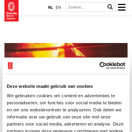
NL
EN
Deze website maakt gebruik van cookies
Brand in bovenmolen G
We gebruiken cookies om content en advertenties te
23 september 1983. Terwijl de bewoners van bovenmolen G
zich opmaken voor een rustige vrijdagavond, ontwikkelt zich
personaliseren, om functies voor social media te bieden
elders in de molen een binnenbrand. Het verslag van een
en om ons websiteverkeer te analyseren. Ook delen we
indrukwekkende gebeurtenis.
informatie over uw gebruik van onze site met onze
partners voor social media, adverteren en analyse. Deze
partners kunnen deze gegevens combineren met andere