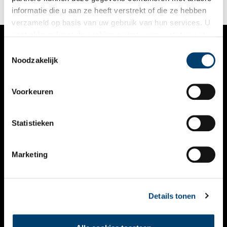
informatie die u aan ze heeft verstrekt of die ze hebben
verzameld op basis van uw gebruik van hun services. U
gaat akkoord met de cookies en het
privacystatement
als u onze website blijft gebruiken.
Toestemmingsselectie
VERHALEN
Noodzakelijk
NIEUWS
Voorkeuren
KALENDER
THEMA’S
Statistieken
ACTIVITEITEN
Marketing
VIDEO’S
OVER ONS
Details tonen
CONTACT