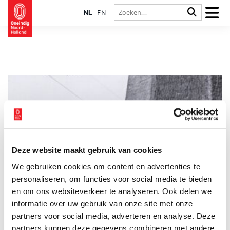
NL
EN
Deze website maakt gebruik van cookies
Tramkaartjes bij bovenmolen E
We gebruiken cookies om content en advertenties te
Voor de droogmaking van de Schermeer in 1634 is
Schermerhorn een zogenaamde overslagplaats. De agrarische
personaliseren, om functies voor social media te bieden
producten uit de Beemster worden naar het dorp gebracht.
en om ons websiteverkeer te analyseren. Ook delen we
Daarna brengen schippers de producten over de Schermeer via
informatie over uw gebruik van onze site met onze
het Zeglis naar de markt in Alkmaar.
partners voor social media, adverteren en analyse. Deze
partners kunnen deze gegevens combineren met andere