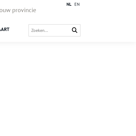
NL
EN
jouw provincie
AART