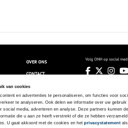
Volg ONH op social med
OVER ONS
CONTACT
NIEUWSBRIEF
ik van cookies
ontent en advertenties te personaliseren, om functies voor soci
DISCLAIMER
erkeer te analyseren. Ook delen we informatie over uw gebruik
PRIVACY
or social media, adverteren en analyse. Deze partners kunnen 
ormatie die u aan ze heeft verstrekt of die ze hebben verzameld
TOEGANKELIJKHEID
es. U gaat akkoord met de cookies en het
privacystatement
als