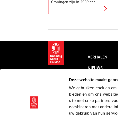
Groningen zijn in 2009 een
groot onderzoek begonnen
naar opgravingen in West-
Friesland en ‘De Gouw’, die
unieke kennis opleveren over
de prehistorische mens. De
regio werd al vele duizenden
jaren geleden bewoond. Er zijn
vele menselijke sporen
teruggevonden, waaronder het
skelet van ‘Mies’.
VERHALEN
NIEUWS
KALENDER
Deze website maakt gebru
We gebruiken cookies om c
THEMA’S
bieden en om ons websitev
ACTIVITEITEN
site met onze partners vo
combineren met andere inf
VIDEO’S
uw gebruik van hun servic