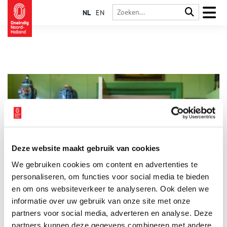
NL
EN
Deze website maakt gebruik van cookies
Binnenkijker: stolpboerderij Rozenburg
We gebruiken cookies om content en advertenties te
Voor de serie ‘Binnenkijker’ van Boerderijenstichting Noord-
Holland gaat agrarisch erfgoed specialist Anna Groentjes op
personaliseren, om functies voor social media te bieden
bezoek bij bijzondere stolpboerderijen. Trotse eigenaren
en om ons websiteverkeer te analyseren. Ook delen we
vertellen haar alles over de geschiedenis en het interieur van
informatie over uw gebruik van onze site met onze
de stolp. De interieurs verschillen nog meer van elkaar dan de
buitenkanten. Bij woonboerderijen zien we de zoektocht naar
partners voor social media, adverteren en analyse. Deze
het toepassen van nieuwe functies, op basis van de
partners kunnen deze gegevens combineren met andere