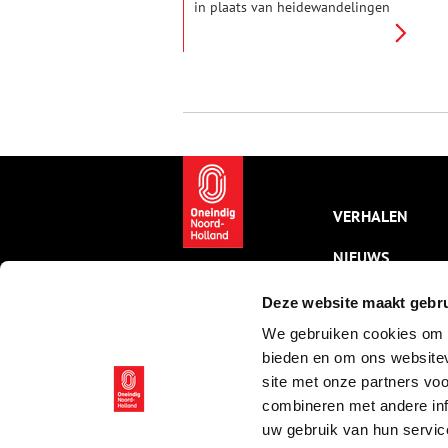
in plaats van heidewandelingen
op de Bussummer- en
Westerheide. De eerste aanzet
tot het ‘verfraaien van het
landschap’ waren de bomen
die omstreeks 1840 langs de
Nieuwe Crailoseweg werden
geplant.
VERHALEN
NIEUWS
KALENDER
Deze website maakt gebru
We gebruiken cookies om c
THEMA’S
bieden en om ons websitev
ACTIVITEITEN
site met onze partners vo
combineren met andere inf
VIDEO’S
uw gebruik van hun servic