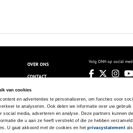
Volg ONH op social med
OVER ONS
CONTACT
NIEUWSBRIEF
ik van cookies
ontent en advertenties te personaliseren, om functies voor soci
DISCLAIMER
erkeer te analyseren. Ook delen we informatie over uw gebruik
PRIVACY
or social media, adverteren en analyse. Deze partners kunnen 
ormatie die u aan ze heeft verstrekt of die ze hebben verzameld
TOEGANKELIJKHEID
es. U gaat akkoord met de cookies en het
privacystatement
als