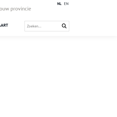
NL
EN
jouw provincie
AART