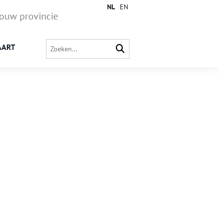
NL
EN
jouw provincie
AART