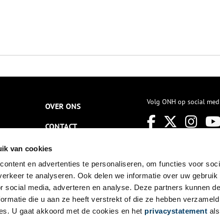
Volg ONH op social med
OVER ONS
CONTACT
NIEUWSBRIEF
ik van cookies
ontent en advertenties te personaliseren, om functies voor soci
DISCLAIMER
erkeer te analyseren. Ook delen we informatie over uw gebruik
PRIVACY
or social media, adverteren en analyse. Deze partners kunnen 
ormatie die u aan ze heeft verstrekt of die ze hebben verzameld
TOEGANKELIJKHEID
es. U gaat akkoord met de cookies en het
privacystatement
als