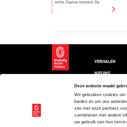
echte Zaanse mosterd. De
mosterd wordt in emmers met
verschillende inhoudsmaten –
natuurlijk mét de iconische
molen van de Zaanse Schans
erop – geleverd aan fabrikanten,
horeca en groothandel.
VERHALEN
NIEUWS
KALENDER
Deze website maakt gebru
We gebruiken cookies om c
THEMA’S
bieden en om ons websitev
ACTIVITEITEN
site met onze partners vo
combineren met andere inf
VIDEO’S
uw gebruik van hun servic