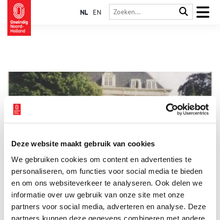
NL
EN
Deze website maakt gebruik van cookies
Bosbeek
We gebruiken cookies om content en advertenties te
De voormalige buitenplaats Bosbeek laat nog restanten zien
van een negentiende-eeuwse landschapstuin en een neo-
personaliseren, om functies voor social media te bieden
formele tuin van voor 1913. Hoewel het oude buitenhuis met
en om ons websiteverkeer te analyseren. Ook delen we
zijn tuin en restanten van de landschapstuin nog aanwezig
informatie over uw gebruik van onze site met onze
zijn, wordt het terrein gedomineerd door grootschalige
nieuwbouw voor ouderenzorg.
partners voor social media, adverteren en analyse. Deze
partners kunnen deze gegevens combineren met andere