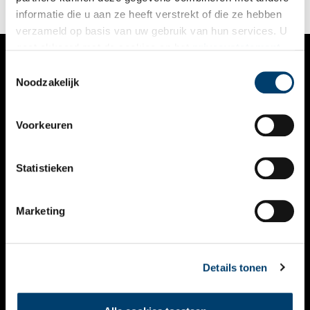
informatie die u aan ze heeft verstrekt of die ze hebben
verzameld op basis van uw gebruik van hun services. U
gaat akkoord met de cookies en het
privacystatement
als u onze website blijft gebruiken.
Toestemmingsselectie
VERHALEN
Noodzakelijk
NIEUWS
Voorkeuren
KALENDER
THEMA’S
Statistieken
ACTIVITEITEN
Marketing
VIDEO’S
OVER ONS
Details tonen
CONTACT