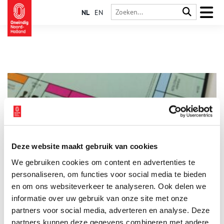
NL
EN
Deze website maakt gebruik van cookies
Zo kwam Haarlem op het Monopolybord terecht
We gebruiken cookies om content en advertenties te
Monopoly is een bekend gezelschapsspel dat bij veel
Nederlandse gezinnen in de kast staat. Het is in veel
personaliseren, om functies voor social media te bieden
verschillende talen en versies uitgebracht. Tussen de grote
en om ons websiteverkeer te analyseren. Ook delen we
Nederlandse steden staat Haarlem, waar spelers de Houtstraat,
informatie over uw gebruik van onze site met onze
Zijlweg en Barteljorisstraat kunnen kopen. Maar hoe is
Haarlem op het spelbord terecht gekomen?
partners voor social media, adverteren en analyse. Deze
partners kunnen deze gegevens combineren met andere