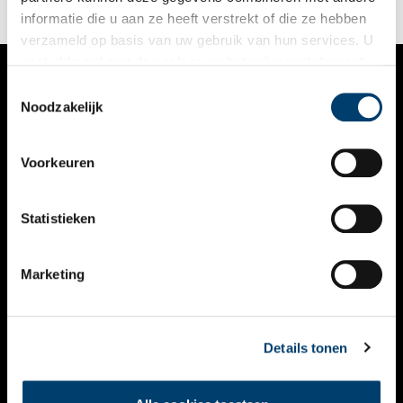
informatie die u aan ze heeft verstrekt of die ze hebben
verzameld op basis van uw gebruik van hun services. U
gaat akkoord met de cookies en het
privacystatement
als u onze website blijft gebruiken.
Toestemmingsselectie
VERHALEN
Noodzakelijk
NIEUWS
Voorkeuren
KALENDER
THEMA’S
Statistieken
ACTIVITEITEN
Marketing
VIDEO’S
OVER ONS
Details tonen
CONTACT