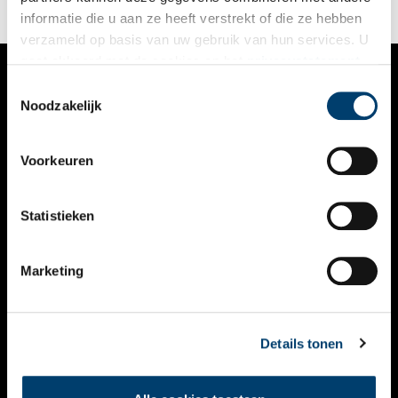
informatie die u aan ze heeft verstrekt of die ze hebben
verzameld op basis van uw gebruik van hun services. U
gaat akkoord met de cookies en het
privacystatement
als u onze website blijft gebruiken.
Toestemmingsselectie
VERHALEN
Noodzakelijk
NIEUWS
Voorkeuren
KALENDER
THEMA’S
Statistieken
ACTIVITEITEN
Marketing
VIDEO’S
OVER ONS
Details tonen
CONTACT