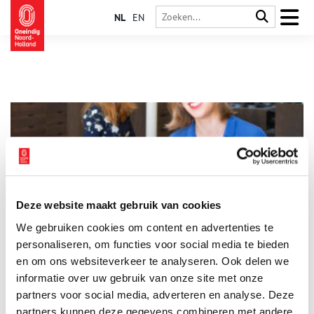
NL
EN
Deze website maakt gebruik van cookies
‘De ervaring van de geschiedenis oproepen is een
We gebruiken cookies om content en advertenties te
uitdaging’
personaliseren, om functies voor social media te bieden
Nederland vakantieland! Deze zomer zullen de meesten van
ons vanwege de coronacrisis wel in eigen land op vakantie
en om ons websiteverkeer te analyseren. Ook delen we
gaan. Inge Molenaar en Sarah Remmerts de Vries van Oneindig
informatie over uw gebruik van onze site met onze
Noord-Holland vonden twee historische toeristische affiches,
partners voor social media, adverteren en analyse. Deze
die verrassend actueel blijken.
partners kunnen deze gegevens combineren met andere