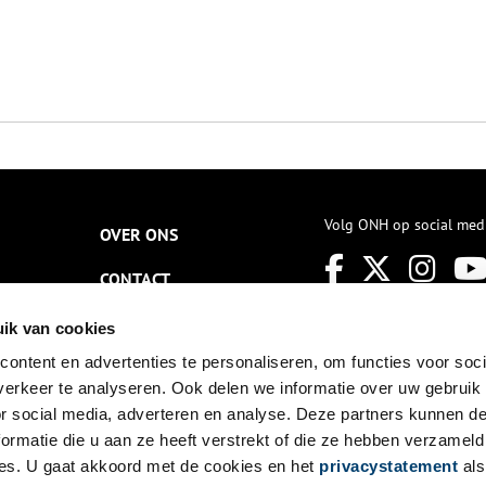
Volg ONH op social med
OVER ONS
CONTACT
NIEUWSBRIEF
ik van cookies
ontent en advertenties te personaliseren, om functies voor soci
DISCLAIMER
erkeer te analyseren. Ook delen we informatie over uw gebruik
PRIVACY
or social media, adverteren en analyse. Deze partners kunnen 
ormatie die u aan ze heeft verstrekt of die ze hebben verzameld
TOEGANKELIJKHEID
es. U gaat akkoord met de cookies en het
privacystatement
als