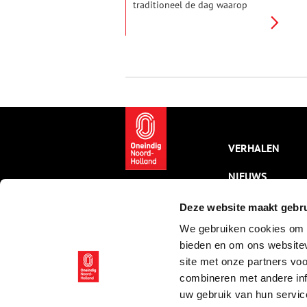
traditioneel de dag waarop
derde pinksterdag of Pinkster
Drie wordt gevierd; ook wel
‘Bokkiesdag’. Mensen uit
verschillende plaatsen in de
provincie trokken sinds oudsher
op deze dag naar Purmerend
om een bokje (geit) te kopen.
VERHALEN
NIEUWS
KALENDER
Deze website maakt gebru
We gebruiken cookies om c
THEMA’S
bieden en om ons websitev
ACTIVITEITEN
site met onze partners vo
combineren met andere inf
VIDEO’S
uw gebruik van hun servic