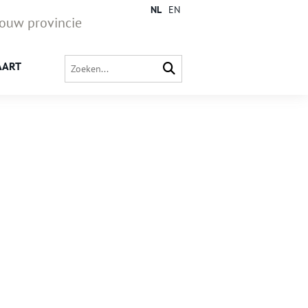
NL
EN
jouw provincie
AART