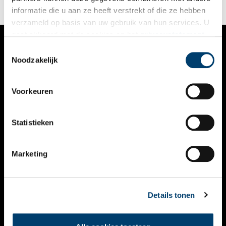
informatie die u aan ze heeft verstrekt of die ze hebben
verzameld op basis van uw gebruik van hun services. U
gaat akkoord met de cookies en het
privacystatement
als u onze website blijft gebruiken.
Toestemmingsselectie
VERHALEN
Noodzakelijk
NIEUWS
Voorkeuren
KALENDER
THEMA’S
Statistieken
ACTIVITEITEN
Marketing
VIDEO’S
OVER ONS
Details tonen
CONTACT