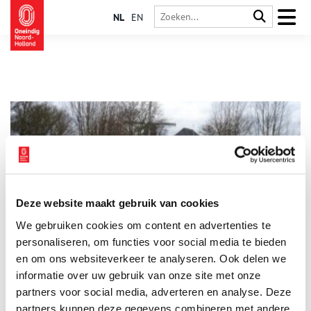
NL
EN
Deze website maakt gebruik van cookies
Mijn plek: Weg van Floris V met burchten en klooster
We gebruiken cookies om content en advertenties te
Welke plaats vind jij het meest kenmerkend voor Noord-
Holland? ‘Ik woon aan de Munnikenweg. Dat mag je wel een
personaliseren, om functies voor social media te bieden
bijzondere plek noemen.’ Guus Breebaart-Beuse heeft gelijk.
en om ons websiteverkeer te analyseren. Ook delen we
Want wie woont er aan een weg die eeuwen geleden door
informatie over uw gebruik van onze site met onze
Floris V is aangelegd en waar de graaf dwangburchten liet
bouwen?
partners voor social media, adverteren en analyse. Deze
partners kunnen deze gegevens combineren met andere