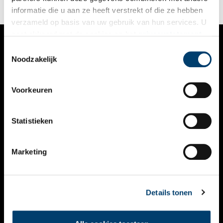
informatie die u aan ze heeft verstrekt of die ze hebben
verzameld op basis van uw gebruik van hun services. U
gaat akkoord met de cookies en het
privacystatement
als u onze website blijft gebruiken.
Toestemmingsselectie
VERHALEN
Noodzakelijk
NIEUWS
Voorkeuren
KALENDER
THEMA’S
Statistieken
ACTIVITEITEN
Marketing
VIDEO’S
OVER ONS
Details tonen
CONTACT