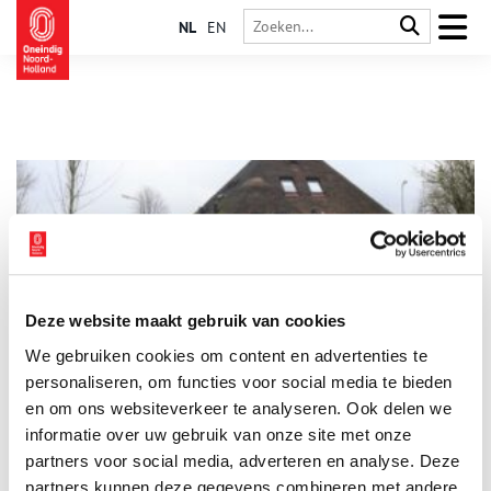
NL
EN
Deze website maakt gebruik van cookies
Mijn plek: ‘Zuidermeer is mijn plek in West-Friesland’
We gebruiken cookies om content en advertenties te
Welke plaats vind jij het meest kenmerkend voor Noord-
Holland? Een imponerend plein of een verweerde
personaliseren, om functies voor social media te bieden
kasteelruïne? Niets daarvan, Rina Rijnbeek neemt ons mee naar
en om ons websiteverkeer te analyseren. Ook delen we
Zuidermeer. Zuidermeer? Een stil boerendorpje, weggedoken
informatie over uw gebruik van onze site met onze
in het weidse West-Friesland. Bereikbaar via de smalle
Bobeldijk of een ander polderweggetje. Wat brengt ons hier?
partners voor social media, adverteren en analyse. Deze
partners kunnen deze gegevens combineren met andere