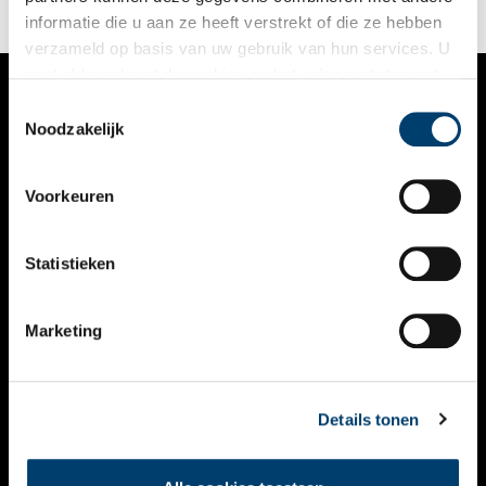
informatie die u aan ze heeft verstrekt of die ze hebben
verzameld op basis van uw gebruik van hun services. U
gaat akkoord met de cookies en het
privacystatement
als u onze website blijft gebruiken.
Toestemmingsselectie
VERHALEN
Noodzakelijk
NIEUWS
Voorkeuren
KALENDER
THEMA’S
Statistieken
ACTIVITEITEN
Marketing
VIDEO’S
OVER ONS
Details tonen
CONTACT