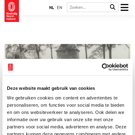
NL
EN
Deze website maakt gebruik van cookies
De Boerenboom: waterpoort van Enkhuizen
We gebruiken cookies om content en advertenties te
De Boerenboom is de meest nabij gelegen waterpoort ten
noorden van de Koepoort, waar de Noorder-Boerenvaart en de
personaliseren, om functies voor social media te bieden
Burgwal samenkomen. Dit is een van de twee overgebleven
en om ons websiteverkeer te analyseren. Ook delen we
waterpoorten van de oude vestingwal uit 1600.
informatie over uw gebruik van onze site met onze
partners voor social media, adverteren en analyse. Deze
partners kunnen deze gegevens combineren met andere