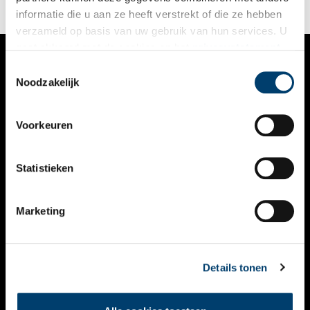
informatie die u aan ze heeft verstrekt of die ze hebben
verzameld op basis van uw gebruik van hun services. U
gaat akkoord met de cookies en het
privacystatement
als u onze website blijft gebruiken.
Toestemmingsselectie
VERHALEN
Noodzakelijk
NIEUWS
Voorkeuren
KALENDER
THEMA’S
Statistieken
ACTIVITEITEN
Marketing
VIDEO’S
OVER ONS
Details tonen
CONTACT