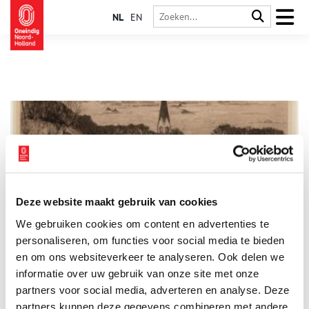
NL
EN
Deze website maakt gebruik van cookies
Kunstenaarsdorp Bergen
We gebruiken cookies om content en advertenties te
Het Museum Kranenburgh in Bergen opende eind 2011
opnieuw zijn deuren onder de naam ‘Nieuw Kranenburg’. Het
personaliseren, om functies voor social media te bieden
museum voor beeldende kunst is gevestigd in de villa van het
en om ons websiteverkeer te analyseren. Ook delen we
voormalige burgemeestersechtpaar Van Reenen. Rond 1900
informatie over uw gebruik van onze site met onze
wisten zij van Bergen een waar kunstenaarsdorp te maken.
partners voor social media, adverteren en analyse. Deze
partners kunnen deze gegevens combineren met andere