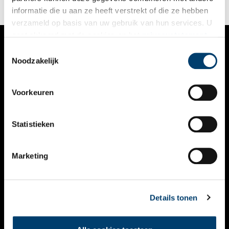
informatie die u aan ze heeft verstrekt of die ze hebben
verzameld op basis van uw gebruik van hun services. U
gaat akkoord met de cookies en het
privacystatement
als u onze website blijft gebruiken.
Toestemmingsselectie
VERHALEN
Noodzakelijk
NIEUWS
Voorkeuren
KALENDER
THEMA’S
Statistieken
ACTIVITEITEN
Marketing
VIDEO’S
OVER ONS
Details tonen
CONTACT