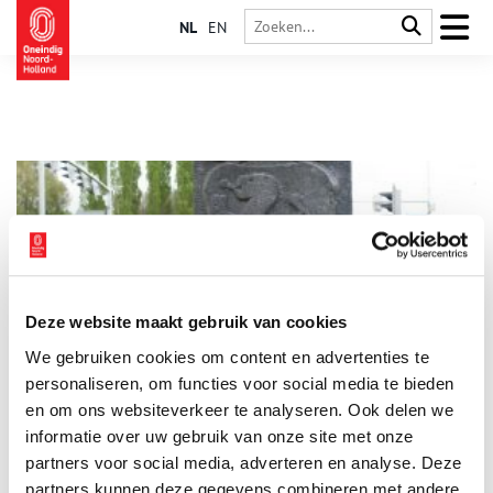
NL
EN
Deze website maakt gebruik van cookies
Grenspalen herinneren aan grensconflicten
We gebruiken cookies om content en advertenties te
Gevochten is er bij Blaricum en Eemnes tussen troepen van de
bisschop van Utrecht en die van de graaf van Holland. Wie
personaliseren, om functies voor social media te bieden
mocht de veengronden tussen het Gooi en het riviertje de Eem
en om ons websiteverkeer te analyseren. Ook delen we
ontginnen? Na veel gedoe viel midden 14e eeuw het besluit
informatie over uw gebruik van onze site met onze
een paal te slaan die de grens zou aangeven. Een paal met
daarop de Hollandse leeuw. Een Leeuwenpaal dus.
partners voor social media, adverteren en analyse. Deze
partners kunnen deze gegevens combineren met andere