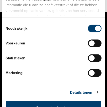
informatie die u aan ze heeft verstrekt of die ze hebben
verzameld op basis van uw gebruik van hun services. U
gaat akkoord met de cookies en het
privacystatement
als u onze website blijft gebruiken.
Toestemmingsselectie
VERHALEN
Noodzakelijk
NIEUWS
Voorkeuren
KALENDER
THEMA’S
Statistieken
ACTIVITEITEN
Marketing
VIDEO’S
OVER ONS
Details tonen
CONTACT