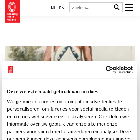
NL
EN
Deze website maakt gebruik van cookies
“I walk in the valley of death …”
We gebruiken cookies om content en advertenties te
Laten we hem maar even ‘George’ noemen, naar koning George
de Derde, wie hij diende. Een van de 32.000 (!) Engelse
personaliseren, om functies voor social media te bieden
soldaten die bij de Engels-Russische invasie op 27 augustus
en om ons websiteverkeer te analyseren. Ook delen we
1799 aan land waren gezet door een armada van ruim 150
informatie over uw gebruik van onze site met onze
vaartuigen. Daar stond hij dan op het strand bij Groote Keeten
op een zonovergoten dag, niet wetend hoe snel het eind zou
partners voor social media, adverteren en analyse. Deze
komen.
partners kunnen deze gegevens combineren met andere