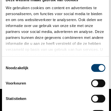
We gebruiken cookies om content en advertenties te
personaliseren, om functies voor social media te bieden
en om ons websiteverkeer te analyseren. Ook delen we
informatie over uw gebruik van onze site met onze
partners voor social media, adverteren en analyse. Deze
partners kunnen deze gegevens combineren met andere
De Bocht van Enkhuizen
informatie die u aan ze heeft verstrekt of die ze hebben
De Bocht is zonder twijfel één van de meest fotogenieke
verzameld op basis van uw gebruik van hun services. U
plekjes van Enkhuizen. De straat maakt een scherpe bocht,
gaat akkoord met de cookies en het
privacystatement
waarop de naam geïnspireerd is. De geschiedenis van de
panden spreekt tot de verbeelding.
als u onze website blijft gebruiken.
Toestemmingsselectie
Noodzakelijk
Voorkeuren
Statistieken
VERHALEN