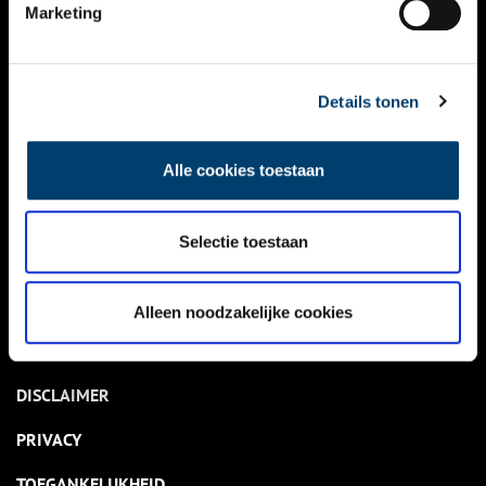
NIEUWS
Marketing
KALENDER
THEMA’S
Details tonen
ACTIVITEITEN
Alle cookies toestaan
VIDEO’S
Selectie toestaan
OVER ONS
CONTACT
Alleen noodzakelijke cookies
NIEUWSBRIEF
DISCLAIMER
PRIVACY
TOEGANKELIJKHEID