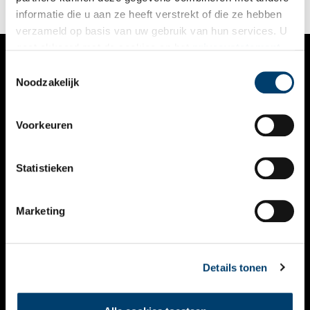
informatie die u aan ze heeft verstrekt of die ze hebben
verzameld op basis van uw gebruik van hun services. U
gaat akkoord met de cookies en het
privacystatement
als u onze website blijft gebruiken.
Toestemmingsselectie
VERHALEN
Noodzakelijk
NIEUWS
Voorkeuren
KALENDER
THEMA’S
Statistieken
ACTIVITEITEN
Marketing
VIDEO’S
OVER ONS
Details tonen
CONTACT