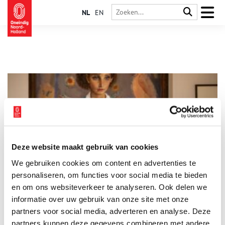
NL
EN
Deze website maakt gebruik van cookies
Verwey Museum Haarlem sluit zich aan bij Bloomberg
We gebruiken cookies om content en advertenties te
Connects
personaliseren, om functies voor social media te bieden
Verwey Museum Haarlem introduceert een nieuwe digitale
museumgids via Bloomberg Connects, de gratis kunst- en
en om ons websiteverkeer te analyseren. Ook delen we
cultuurapp van Bloomberg Philanthropies. Het eerste museum
informatie over uw gebruik van onze site met onze
in Haarlem dat zich aansluit bij het internationale platform
2 min
partners voor social media, adverteren en analyse. Deze
biedt bezoekers hiermee verhalen bij de tentoonstellingen en
de collectie.
partners kunnen deze gegevens combineren met andere