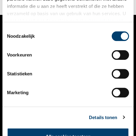
informatie die u aan ze heeft verstrekt of die ze hebben
verzameld op basis van uw gebruik van hun services. U
gaat akkoord met de cookies en het
privacystatement
als u onze website blijft gebruiken.
Toestemmingsselectie
VERHALEN
Noodzakelijk
NIEUWS
Voorkeuren
KALENDER
THEMA’S
Statistieken
ACTIVITEITEN
Marketing
VIDEO’S
OVER ONS
Details tonen
CONTACT