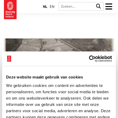
NL
EN
Deze website maakt gebruik van cookies
Dennenheuvel en Bloemoord
We gebruiken cookies om content en advertenties te
Van de oude buitenplaats/villaterrein Dennenheuvel zijn enkel
nog het koetshuis met koetsierswoning en het oude
personaliseren, om functies voor social media te bieden
boombestandover. Wat nu een gewilde woonomgeving is was
en om ons websiteverkeer te analyseren. Ook delen we
twee keer in de geschiedenis de plek voor bijzondere
informatie over uw gebruik van onze site met onze
tuinvormgeving.
partners voor social media, adverteren en analyse. Deze
partners kunnen deze gegevens combineren met andere