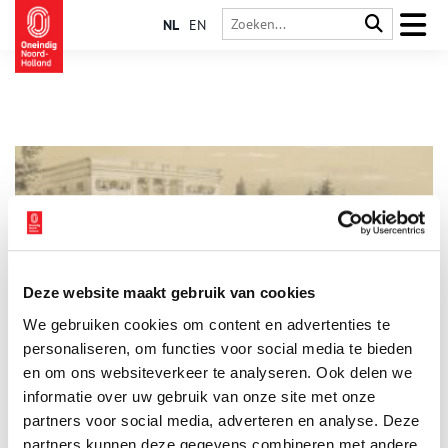
NL
EN
Deze website maakt gebruik van cookies
Buitenplaats Bloemenheuvel
We gebruiken cookies om content en advertenties te
Bloemenheuvel lijkt een mooie herbestemming van een
negentiende-eeuwse buitenplaats tot gemeentehuis. Dit
personaliseren, om functies voor social media te bieden
gebouw dateert echter uit 1966 en is gebouwd op de plek van,
en om ons websiteverkeer te analyseren. Ook delen we
en in de vorm van de oorspronkelijke buitenplaats.
informatie over uw gebruik van onze site met onze
partners voor social media, adverteren en analyse. Deze
partners kunnen deze gegevens combineren met andere