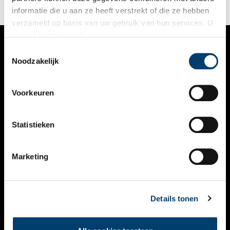
informatie die u aan ze heeft verstrekt of die ze hebben
verzameld op basis van uw gebruik van hun services. U
gaat akkoord met de cookies en het
privacystatement
als u onze website blijft gebruiken.
Toestemmingsselectie
VERHALEN
Noodzakelijk
NIEUWS
Voorkeuren
KALENDER
THEMA’S
Statistieken
ACTIVITEITEN
Marketing
VIDEO’S
OVER ONS
Details tonen
CONTACT